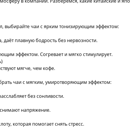
тмосферу в компании. Разберёмся, какие китайские и яп
ел, выбирайте чаи с ярким тонизирующим эффектом:
, даёт плавную бодрость без нервозности.
ующим эффектом. Согревает и мягко стимулирует.
ь)
йствуют мягче, чем кофе.
брать чаи с мягким, умиротворяющим эффектом:
расслабляет без сонливости.
 снимают напряжение.
оту, которая помогает снять стресс.