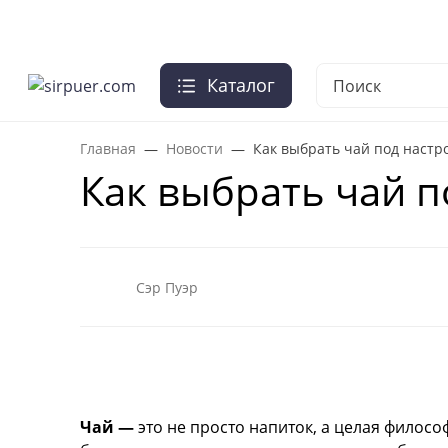
О нас
Отзывы
Оплата и доставка
Гарантии
Чай опт
Каталог
+7-495-103-41-95
Заказать звонок
Главная
Новости
Как выбрать чай под настр
Как выбрать чай п
Сэр Пуэр
Чай —
это не просто напиток, а целая филосо