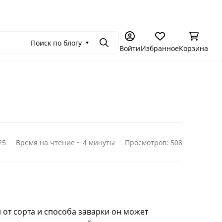
емония в Москве
Самостоятельное чаепитие
Подарочные се
Поиск по блогу
Поиск
Войти
Избранное
Корзина
25
Время на чтение ~ 4 минуты
Просмотров: 508
 от сорта и способа заварки он может