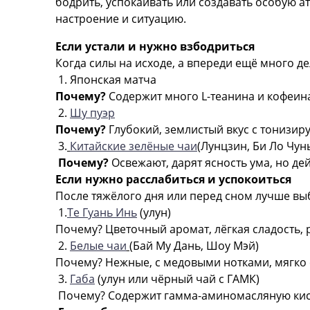
бодрить, успокаивать или создавать особую а
настроение и ситуацию.
Если устали и нужно взбодриться
Когда силы на исходе, а впереди ещё много д
1. Японская матча
Почему?
Содержит много L-теанина и кофеина
2.
Шу пуэр
Почему?
Глубокий, землистый вкус с тонизир
3.
Китайские зелёные чаи
(Лунцзин, Би Ло Чун
Почему?
Освежают, дарят ясность ума, но де
Если нужно расслабиться и успокоиться
После тяжёлого дня или перед сном лучше вы
1.
Те Гуань Инь
(улун)
Почему?
Цветочный аромат, лёгкая сладость, 
2.
Белые чаи
(Бай Му Дань, Шоу Мэй)
Почему?
Нежные, с медовыми нотками, мягко
3.
Габа
(улун или чёрный чай с ГАМК)
Почему?
Содержит гамма-аминомасляную кисл