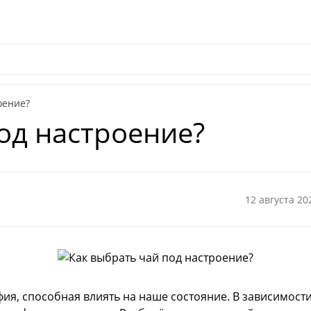
ом
Контакты
Наш паб
Выездной Чайный бар
Чайная цер
оение?
од настроение?
12 августа 20
фия, способная влиять на наше состояние. В зависимости