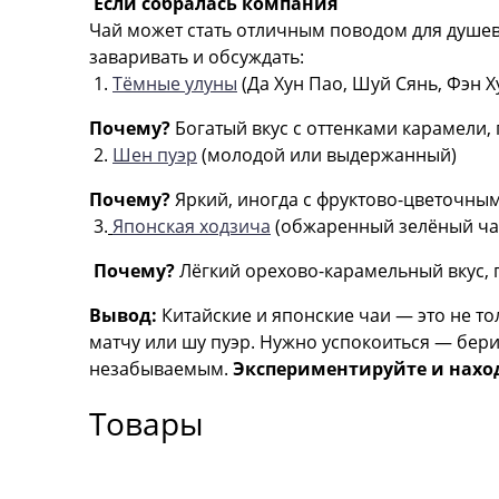
Если собралась компания
Чай может стать отличным поводом для душев
заваривать и обсуждать:
1.
Тёмные улуны
(Да Хун Пао, Шуй Сянь, Фэн 
Почему?
Богатый вкус с оттенками карамели,
2.
Шен пуэр
(молодой или выдержанный)
Почему?
Яркий, иногда с фруктово-цветочны
3.
Японская ходзича
(обжаренный зелёный ч
Почему?
Лёгкий орехово-карамельный вкус, 
Вывод:
Китайские и японские чаи — это не т
матчу или шу пуэр. Нужно успокоиться — бери
незабываемым.
Экспериментируйте и нахо
Товары