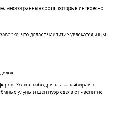
е, многогранные сорта, которые интересно
 заварке, что делает чаепитие увлекательным.
иделок.
сферой. Хотите взбодриться — выбирайте
 тёмные улуны и шен пуэр сделают чаепитие