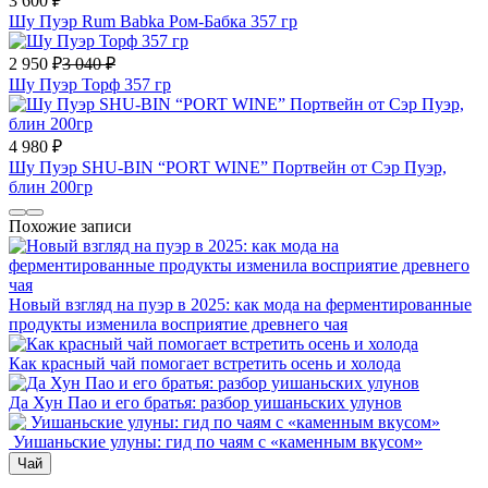
3 600
₽
Шу Пуэр Rum Babka Ром-Бабка 357 гр
2 950
₽
3 040
₽
Шу Пуэр Торф 357 гр
4 980
₽
Шу Пуэр SHU-BIN “PORT WINE” Портвейн от Сэр Пуэр,
блин 200гр
Похожие записи
Новый взгляд на пуэр в 2025: как мода на ферментированные
продукты изменила восприятие древнего чая
Как красный чай помогает встретить осень и холода
Да Хун Пао и его братья: разбор уишаньских улунов
​ Уишаньские улуны: гид по чаям с «каменным вкусом»
Чай