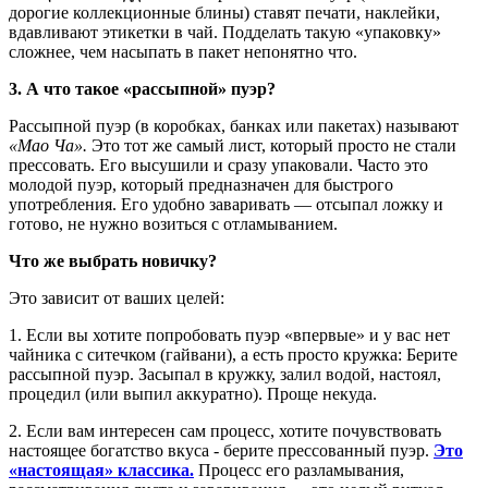
дорогие коллекционные блины) ставят печати, наклейки,
вдавливают этикетки в чай. Подделать такую «упаковку»
сложнее, чем насыпать в пакет непонятно что.
3. А что такое «рассыпной» пуэр?
Рассыпной пуэр (в коробках, банках или пакетах) называют
«Мао Ча».
Это тот же самый лист, который просто не стали
прессовать. Его высушили и сразу упаковали. Часто это
молодой пуэр, который предназначен для быстрого
употребления. Его удобно заваривать — отсыпал ложку и
готово, не нужно возиться с отламыванием.
Что же выбрать новичку?
Это зависит от ваших целей:
1. Если вы хотите попробовать пуэр «впервые» и у вас нет
чайника с ситечком (гайвани), а есть просто кружка: Берите
рассыпной пуэр. Засыпал в кружку, залил водой, настоял,
процедил (или выпил аккуратно). Проще некуда.
2. Если вам интересен сам процесс, хотите почувствовать
настоящее богатство вкуса - берите прессованный пуэр.
Это
«настоящая» классика.
Процесс его разламывания,