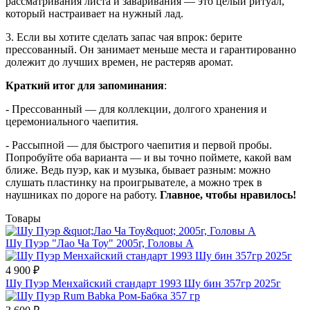
рассматривания листа и заваривания — это целый ритуал,
который настраивает на нужный лад.
3. Если вы хотите сделать запас чая впрок: берите
прессованный. Он занимает меньше места и гарантированно
долежит до лучших времен, не растеряв аромат.
Краткий итог для запоминания
:
- Прессованный — для коллекции, долгого хранения и
церемониального чаепития.
- Рассыпной — для быстрого чаепития и первой пробы.
Попробуйте оба варианта — и вы точно поймете, какой вам
ближе. Ведь пуэр, как и музыка, бывает разным: можно
слушать пластинку на проигрывателе, а можно трек в
наушниках по дороге на работу.
Главное, чтобы нравилось!
Товары
Шу Пуэр "Лао Ча Тоу" 2005г, Головы А
4 900
₽
Шу Пуэр Менхайский стандарт 1993 Шу бин 357гр 2025г