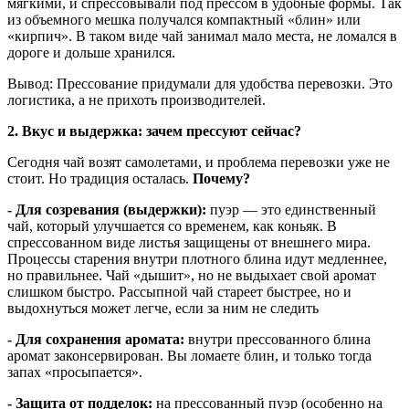
мягкими, и спрессовывали под прессом в удобные формы. Так
из объемного мешка получался компактный «блин» или
«кирпич». В таком виде чай занимал мало места, не ломался в
дороге и дольше хранился.
Вывод: Прессование придумали для удобства перевозки. Это
логистика, а не прихоть производителей.
2. Вкус и выдержка: зачем прессуют сейчас?
Сегодня чай возят самолетами, и проблема перевозки уже не
стоит. Но традиция осталась.
Почему?
- Для созревания (выдержки):
пуэр — это единственный
чай, который улучшается со временем, как коньяк. В
спрессованном виде листья защищены от внешнего мира.
Процессы старения внутри плотного блина идут медленнее,
но правильнее. Чай «дышит», но не выдыхает свой аромат
слишком быстро. Рассыпной чай стареет быстрее, но и
выдохнуться может легче, если за ним не следить
- Для сохранения аромата:
внутри прессованного блина
аромат законсервирован. Вы ломаете блин, и только тогда
запах «просыпается».
- Защита от подделок:
на прессованный пуэр (особенно на