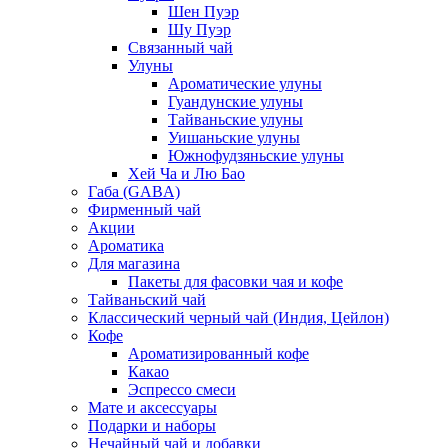
Шен Пуэр
Шу Пуэр
Связанный чай
Улуны
Ароматические улуны
Гуандунские улуны
Тайваньские улуны
Уишаньские улуны
Южнофудзяньские улуны
Хей Ча и Лю Бао
Габа (GABA)
Фирменный чай
Акции
Ароматика
Для магазина
Пакеты для фасовки чая и кофе
Тайваньский чай
Классический черный чай (Индия, Цейлон)
Кофе
Ароматизированный кофе
Какао
Эспрессо смеси
Мате и аксессуары
Подарки и наборы
Нечайный чай и добавки