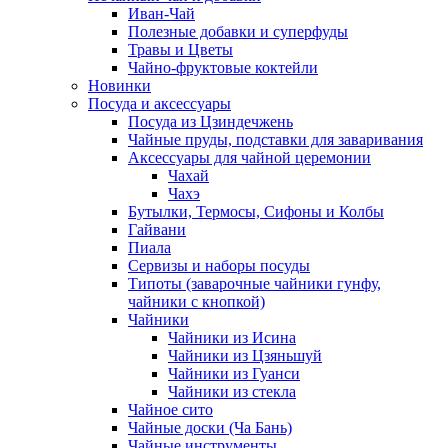
Иван-Чай
Полезные добавки и суперфуды
Травы и Цветы
Чайно-фруктовые коктейли
Новинки
Посуда и аксессуары
Посуда из Цзиндечжень
Чайные пруды, подставки для заваривания
Аксессуары для чайной церемонии
Чахай
Чахэ
Бутылки, Термосы, Сифоны и Колбы
Гайвани
Пиала
Сервизы и наборы посуды
Типоты (заварочные чайники гунфу,
чайники с кнопкой)
Чайники
Чайники из Исина
Чайники из Цзяньшуй
Чайники из Гуанси
Чайники из стекла
Чайное сито
Чайные доски (Ча Бань)
Чайные инструменты