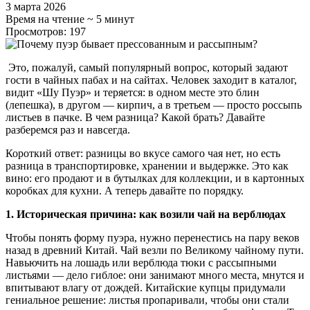
3 марта 2026
Время на чтение ~ 5 минут
Просмотров: 197
Это, пожалуй, самый популярный вопрос, который задают
гости в чайных пабах и на сайтах. Человек заходит в каталог,
видит «Шу Пуэр» и теряется: в одном месте это блин
(лепешка), в другом — кирпич, а в третьем — просто россыпь
листьев в пачке. В чем разница? Какой брать? Давайте
разберемся раз и навсегда.
Короткий ответ: разницы во вкусе самого чая нет, но есть
разница в транспортировке, хранении и выдержке. Это как
вино: его продают и в бутылках для коллекции, и в картонных
коробках для кухни. А теперь давайте по порядку.
1. Историческая причина: как возили чай на верблюдах
Чтобы понять форму пуэра, нужно перенестись на пару веков
назад в древний Китай. Чай везли по Великому чайному пути.
Навьючить на лошадь или верблюда тюки с рассыпными
листьями — дело гиблое: они занимают много места, мнутся и
впитывают влагу от дождей. Китайские купцы придумали
гениальное решение: листья пропаривали, чтобы они стали