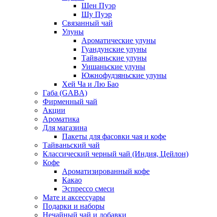
Шен Пуэр
Шу Пуэр
Связанный чай
Улуны
Ароматические улуны
Гуандунские улуны
Тайваньские улуны
Уишаньские улуны
Южнофудзяньские улуны
Хей Ча и Лю Бао
Габа (GABA)
Фирменный чай
Акции
Ароматика
Для магазина
Пакеты для фасовки чая и кофе
Тайваньский чай
Классический черный чай (Индия, Цейлон)
Кофе
Ароматизированный кофе
Какао
Эспрессо смеси
Мате и аксессуары
Подарки и наборы
Нечайный чай и добавки