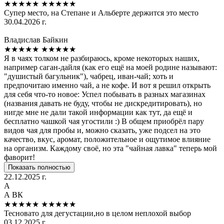
★★★★★
★★★★★
Супер место, на Степане и Альберте держится это место
30.04.2026 г.
Владислав Байкин
★★★★★
★★★★★
Я в чаях толком не разбираюсь, кроме некоторых наших,
например саган-дайля (как его ещё на моей родине называют:
"душистый багульник"), чабрец, иван-чай; хоть и
предпочитаю именно чай, а не кофе. И вот я решил открыть
для себя что-то новое: Успел побывать в разных магазинах
(названия давать не буду, чтобы не дискредитировать), но
нигде мне не дали такой информации как тут, да ещё и
бесплатно чашкой чая угостили :) В общем приобрёл пару
видов чая для пробы и, можно сказать, уже подсел на это
качество, вкус, аромат, положительное и ощутимое влияние
на организм. Каждому своё, но эта "чайная лавка" теперь мой
фаворит!
Показать полностью
22.12.2025 г.
А
А ВК
★★★★★
★★★★★
Тесновато для дегустации,но в целом неплохой выбор
03.12.2025 г.