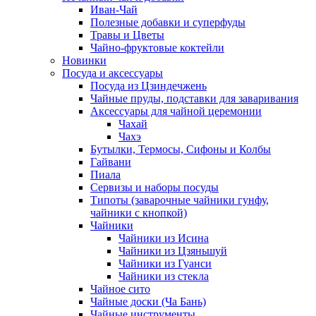
Иван-Чай
Полезные добавки и суперфуды
Травы и Цветы
Чайно-фруктовые коктейли
Новинки
Посуда и аксессуары
Посуда из Цзиндечжень
Чайные пруды, подставки для заваривания
Аксессуары для чайной церемонии
Чахай
Чахэ
Бутылки, Термосы, Сифоны и Колбы
Гайвани
Пиала
Сервизы и наборы посуды
Типоты (заварочные чайники гунфу,
чайники с кнопкой)
Чайники
Чайники из Исина
Чайники из Цзяньшуй
Чайники из Гуанси
Чайники из стекла
Чайное сито
Чайные доски (Ча Бань)
Чайные инструменты