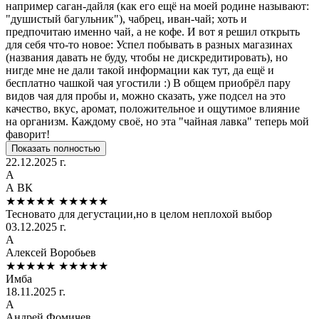
например саган-дайля (как его ещё на моей родине называют:
"душистый багульник"), чабрец, иван-чай; хоть и
предпочитаю именно чай, а не кофе. И вот я решил открыть
для себя что-то новое: Успел побывать в разных магазинах
(названия давать не буду, чтобы не дискредитировать), но
нигде мне не дали такой информации как тут, да ещё и
бесплатно чашкой чая угостили :) В общем приобрёл пару
видов чая для пробы и, можно сказать, уже подсел на это
качество, вкус, аромат, положительное и ощутимое влияние
на организм. Каждому своё, но эта "чайная лавка" теперь мой
фаворит!
Показать полностью
22.12.2025 г.
А
А ВК
★★★★★
★★★★★
Тесновато для дегустации,но в целом неплохой выбор
03.12.2025 г.
А
Алексей Воробьев
★★★★★
★★★★★
Имба
18.11.2025 г.
А
Андрей Фомичев