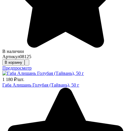
В наличии
Артикул
08125
В корзину
Предпросмотр
1 180
₽
/
шт.
Габа Алишань Голубая (Тайвань), 50 г