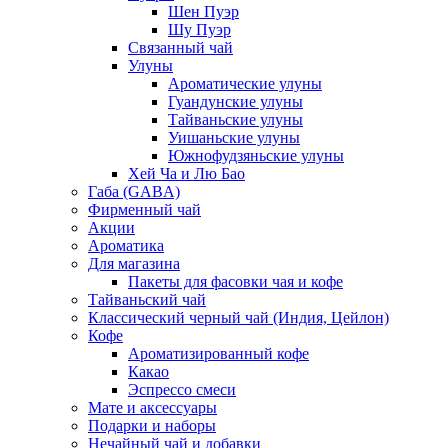
Шен Пуэр
Шу Пуэр
Связанный чай
Улуны
Ароматические улуны
Гуандунские улуны
Тайваньские улуны
Уишаньские улуны
Южнофудзяньские улуны
Хей Ча и Лю Бао
Габа (GABA)
Фирменный чай
Акции
Ароматика
Для магазина
Пакеты для фасовки чая и кофе
Тайваньский чай
Классический черный чай (Индия, Цейлон)
Кофе
Ароматизированный кофе
Какао
Эспрессо смеси
Мате и аксессуары
Подарки и наборы
Нечайный чай и добавки