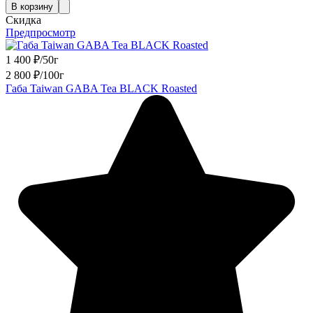
В корзину
Скидка
Предпросмотр
1 400
₽
/
50г
2 800
₽
/
100г
Габа Taiwan GABA Tea BLACK Roasted