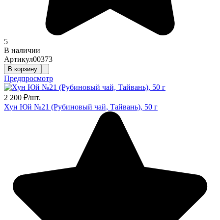
5
В наличии
Артикул
00373
В корзину
Предпросмотр
2 200
₽
/
шт.
Хун Юй №21 (Рубиновый чай, Тайвань), 50 г