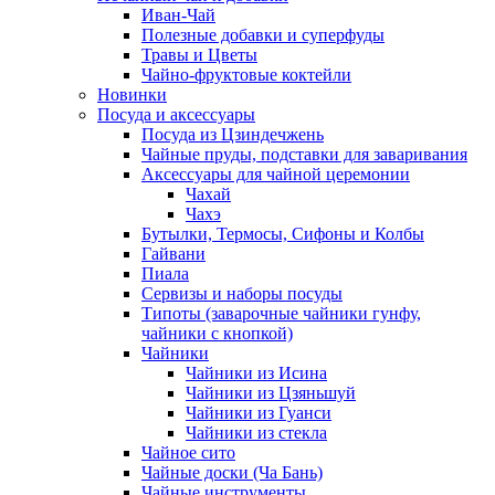
Иван-Чай
Полезные добавки и суперфуды
Травы и Цветы
Чайно-фруктовые коктейли
Новинки
Посуда и аксессуары
Посуда из Цзиндечжень
Чайные пруды, подставки для заваривания
Аксессуары для чайной церемонии
Чахай
Чахэ
Бутылки, Термосы, Сифоны и Колбы
Гайвани
Пиала
Сервизы и наборы посуды
Типоты (заварочные чайники гунфу,
чайники с кнопкой)
Чайники
Чайники из Исина
Чайники из Цзяньшуй
Чайники из Гуанси
Чайники из стекла
Чайное сито
Чайные доски (Ча Бань)
Чайные инструменты