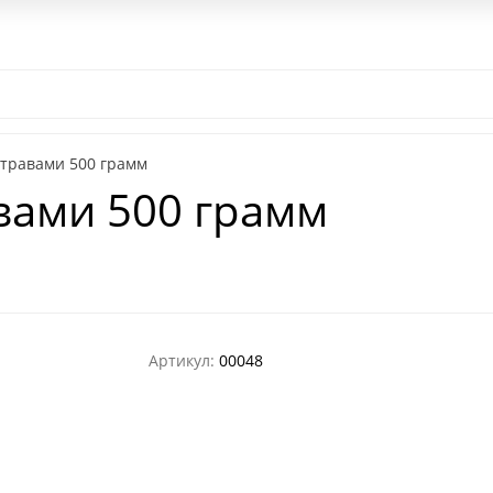
ом
Контакты
Наш паб
Выездной Чайный бар
Чайная цер
с травами 500 грамм
авами 500 грамм
Артикул:
00048