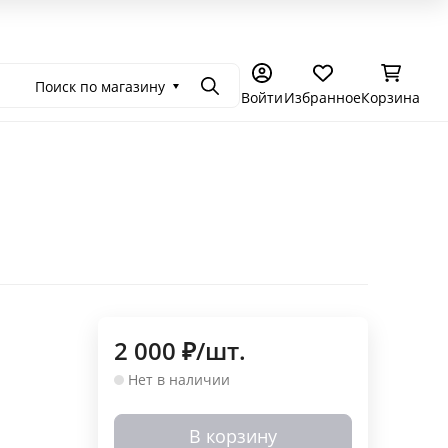
емония в Москве
Самостоятельное чаепитие
Подарочные се
Поиск по магазину
Поиск
Войти
Избранное
Корзина
2 000
₽
/
шт.
Нет в наличии
В корзину