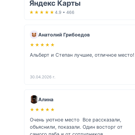
Яндекс Карты
★★★★★
★★★★★
4.9 • 466
Анатолий Грибоедов
★★★★★
★★★★★
Альберт и Степан лучшие, отличное место!
30.04.2026 г.
Алина
★★★★★
★★★★★
Очень уютное место  Все рассказали, 
объяснили, показали. Один восторг от 
самого паба и от сотрудников 