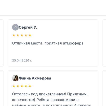
Сергей У.
С
★★★★★
★★★★★
Отличная места, приятная атмосфера
30.04.2026 г.
Фаина Ахмедова
★★★★★
★★★★★
Осталась под впечатлением! Приятным, 
конечно же) Ребята познакомили с 
чайным миром, я пока новичок) А теперь 