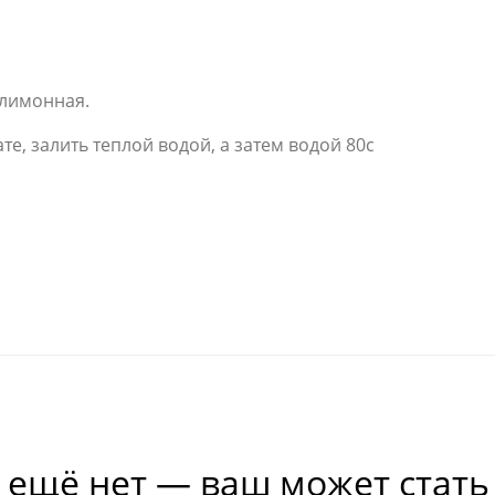
 лимонная.
е, залить теплой водой, а затем водой 80с
 ещё нет — ваш может стать