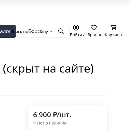
емония в Москве
Самостоятельное чаепитие
Подарочные се
талог
Поиск по магазину
Поиск
Войти
Избранное
Корзина
(скрыт на сайте)
6 900
₽
/
шт.
Нет в наличии