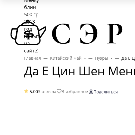
О нас
Отзывы
Оплата и доставка
Гарантии
Чай опт
+7-495-103-41-95
Заказать звонок
Главная
Китайский Чай
Пуэры
Да Е Ц
Да Е Цин Шен Менку
5.00
3 отзыва
В избранное
Поделиться