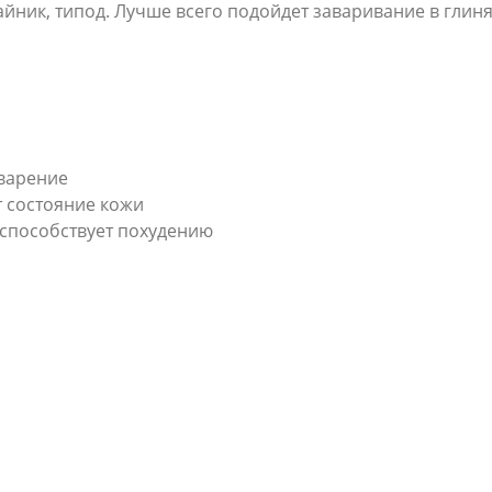
айник, типод. Лучше всего подойдет заваривание в гли
еварение
 состояние кожи
способствует похудению