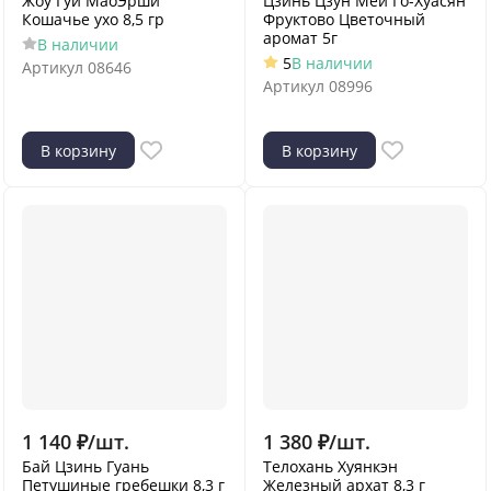
Жоу Гуй МаоЭрши
Цзинь Цзун Мей Го-Хуасян
Кошачье ухо 8,5 гр
Фруктово Цветочный
аромат 5г
В наличии
5
В наличии
Артикул
08646
Артикул
08996
В корзину
В корзину
1 140
₽
/
шт.
1 380
₽
/
шт.
Бай Цзинь Гуань
Телохань Хуянкэн
Петушиные гребешки 8,3 г
Железный архат 8,3 г