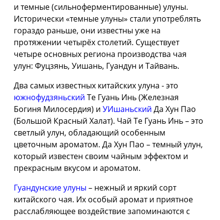
и темные (сильноферментированные) улуны.
Исторически «темные улуны» стали употреблять
гораздо раньше, они известны уже на
протяжении четырёх столетий. Существует
четыре основных региона производства чая
улун: Фуцзянь, Уишань, Гуандун и Тайвань.
Два самых известных китайских улуна - это
южнофудзяньский
Те Гуань Инь (Железная
Богиня Милосердия) и
УИшаньский
Да Хун Пао
(Большой Красный Халат). Чай Те Гуань Инь – это
светлый улун, обладающий особенным
цветочным ароматом. Да Хун Пао – темный улун,
который известен своим чайным эффектом и
прекрасным вкусом и ароматом.
Гуандунские улуны
– нежный и яркий сорт
китайского чая. Их особый аромат и приятное
расслабляющее воздействие запоминаются с