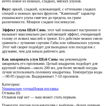
нечто новое из нежных, сладких, мягких улунов.
Вкус:
яркий, сладкий, освежающий, с оттенками сладких
специй и нежных зрелых фруктов. "Каменный" характер
уишаньского улуна смягчен до предела, на гране
различимости. Мощное сладкое послевкусие.
Эффект улуна Шуй Сянь
: этот чай повышает настроение и
вызывает максимально расслабляющий эффект, очищающий
голову от всяких мыслей и тревог. Его действие можно смело
сравнить с лучшими сортами Габы или тайваньских улунов.
Этот чай скорее подойдет для выходных или посиделок с
друзьями, чем для начала рабочего дня.
Как заваривать улун Шуй Сянь:
мы рекомендуем
заваривать его проливами. Целый квадратик подойдет для
крупной гайвани—около 200 мл, для более мелкой посуды
лучше использовать половину квадратика. Температура воды
—90-95 градусов. Выдерживает 7-10 проливов.
Категории:
Уишаньские улуны
Новая поставка
Отзывы (0)
Отзывов ещё нет — ваш может стать первым.
Помогите другим пользователям с выбором - будьте первым,