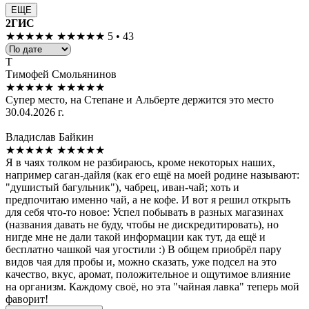
ЕЩЕ
2ГИС
★★★★★
★★★★★
5 • 43
Т
Тимофей Смольянинов
★★★★★
★★★★★
Супер место, на Степане и Альберте держится это место
30.04.2026 г.
Владислав Байкин
★★★★★
★★★★★
Я в чаях толком не разбираюсь, кроме некоторых наших,
например саган-дайля (как его ещё на моей родине называют:
"душистый багульник"), чабрец, иван-чай; хоть и
предпочитаю именно чай, а не кофе. И вот я решил открыть
для себя что-то новое: Успел побывать в разных магазинах
(названия давать не буду, чтобы не дискредитировать), но
нигде мне не дали такой информации как тут, да ещё и
бесплатно чашкой чая угостили :) В общем приобрёл пару
видов чая для пробы и, можно сказать, уже подсел на это
качество, вкус, аромат, положительное и ощутимое влияние
на организм. Каждому своё, но эта "чайная лавка" теперь мой
фаворит!