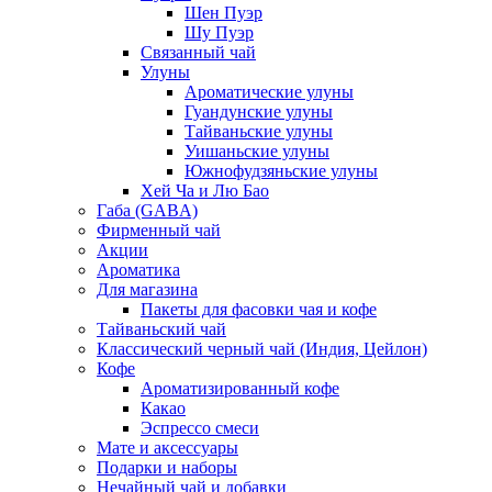
Шен Пуэр
Шу Пуэр
Связанный чай
Улуны
Ароматические улуны
Гуандунские улуны
Тайваньские улуны
Уишаньские улуны
Южнофудзяньские улуны
Хей Ча и Лю Бао
Габа (GABA)
Фирменный чай
Акции
Ароматика
Для магазина
Пакеты для фасовки чая и кофе
Тайваньский чай
Классический черный чай (Индия, Цейлон)
Кофе
Ароматизированный кофе
Какао
Эспрессо смеси
Мате и аксессуары
Подарки и наборы
Нечайный чай и добавки