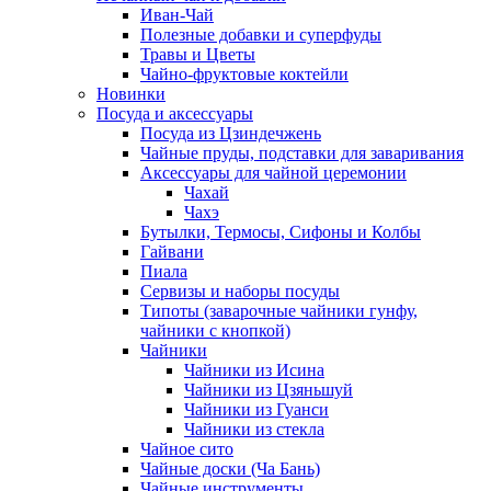
Иван-Чай
Полезные добавки и суперфуды
Травы и Цветы
Чайно-фруктовые коктейли
Новинки
Посуда и аксессуары
Посуда из Цзиндечжень
Чайные пруды, подставки для заваривания
Аксессуары для чайной церемонии
Чахай
Чахэ
Бутылки, Термосы, Сифоны и Колбы
Гайвани
Пиала
Сервизы и наборы посуды
Типоты (заварочные чайники гунфу,
чайники с кнопкой)
Чайники
Чайники из Исина
Чайники из Цзяньшуй
Чайники из Гуанси
Чайники из стекла
Чайное сито
Чайные доски (Ча Бань)
Чайные инструменты