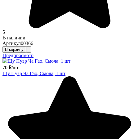
5
В наличии
Артикул
00366
В корзину
Предпросмотр
70
₽
/
шт.
Шу Пуэр Ча Гао, Смола, 1 шт