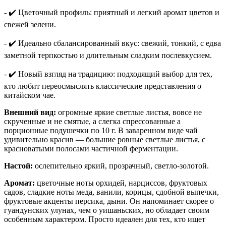
- ✔️ Цветочный профиль: приятный и легкий аромат цветов и
свежей зелени.
- ✔️ Идеально сбалансированный вкус: свежий, тонкий, с едва
заметной терпкостью и длительным сладким послевкусием.
- ✔️ Новый взгляд на традицию: подходящий выбор для тех,
кто любит переосмыслять классические представления о
китайском чае.
Внешний вид:
огромные яркие светлые листья, вовсе не
скрученные и не смятые, а слегка спрессованные а
порционные подушечки по 10 г. В заваренном виде чай
удивительно красив — большие ровные светлые листья, с
красноватыми полосами частичной ферментации.
Настой:
ослепительно яркий, прозрачный, светло-золотой.
Аромат:
цветочные ноты орхидей, нарциссов, фруктовых
садов, сладкие ноты меда, ванили, корицы, сдобной выпечки,
фруктовые акценты персика, дыни. Он напоминает скорее о
гуандунских улунах, чем о уишаньских, но обладает своим
особенным характером. Просто идеален для тех, кто ищет