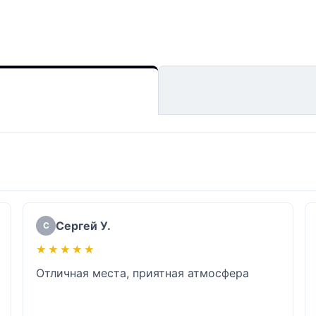
Сергей У.
С
★★★★★
★★★★★
Отличная места, приятная атмосфера