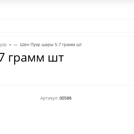
ом
Контакты
Наш паб
Выездной Чайный бар
Чайная цер
уэр
Шен Пуэр шары 5-7 грамм шт
7 грамм шт
Артикул:
00588