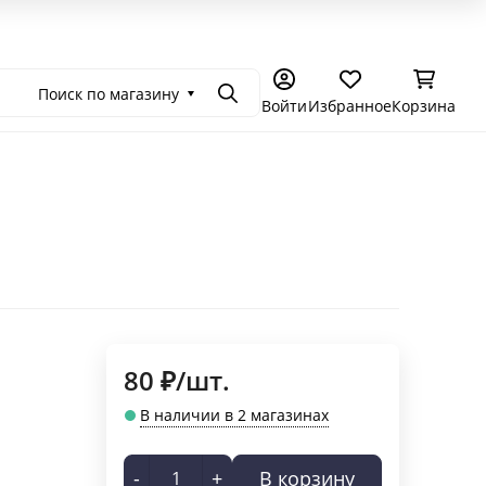
емония в Москве
Самостоятельное чаепитие
Подарочные се
Поиск по магазину
Поиск
Войти
Избранное
Корзина
80
₽
/
шт.
В наличии в 2 магазинах
-
+
В корзину