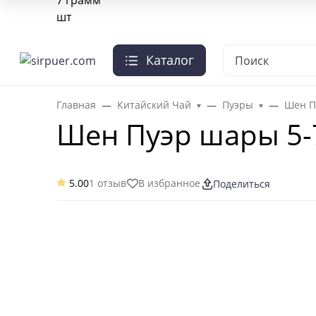
О нас
Отзывы
Оплата и доставка
Гарантии
Чай опт
Каталог
+7-495-103-41-95
Заказать звонок
Главная
Китайский Чай
Пуэры
Шен П
Шен Пуэр шары 5-
5.00
1 отзыв
В избранное
Поделиться