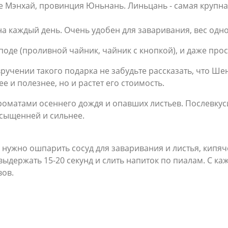
е Мэнхай, провинция Юньнань. Линьцань - самая крупная
на каждый день. Очень
удобен для заваривания, вес одно
иподе (проливной чайник, чайник с кнопкой), и даже прос
учении такого подарка не забудьте рассказать, что Шен 
е и полезнее, но и растет его стоимость.
оматами осеннего дождя и опавших листьев. Послевкуси
сыщенней и сильнее.
а нужно ошпарить сосуд для заваривания и листья, кипяч
выдержать 15-20 секунд и слить напиток по пиалам. С 
вов.