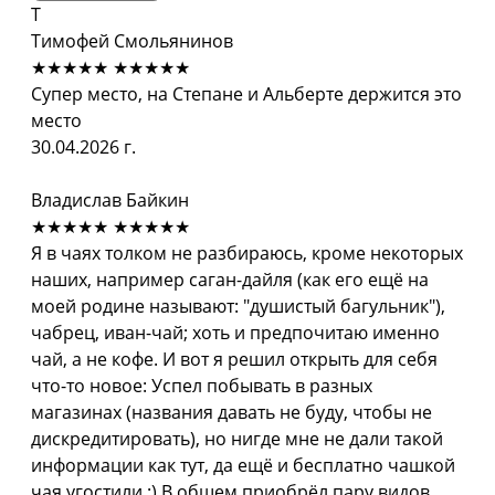
Т
Тимофей Смольянинов
★★★★★
★★★★★
Супер место, на Степане и Альберте держится это
место
30.04.2026 г.
Владислав Байкин
★★★★★
★★★★★
Я в чаях толком не разбираюсь, кроме некоторых
наших, например саган-дайля (как его ещё на
моей родине называют: "душистый багульник"),
чабрец, иван-чай; хоть и предпочитаю именно
чай, а не кофе. И вот я решил открыть для себя
что-то новое: Успел побывать в разных
магазинах (названия давать не буду, чтобы не
дискредитировать), но нигде мне не дали такой
информации как тут, да ещё и бесплатно чашкой
чая угостили :) В общем приобрёл пару видов