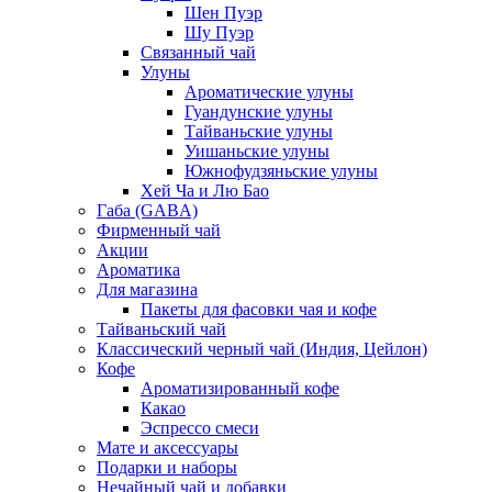
Шен Пуэр
Шу Пуэр
Связанный чай
Улуны
Ароматические улуны
Гуандунские улуны
Тайваньские улуны
Уишаньские улуны
Южнофудзяньские улуны
Хей Ча и Лю Бао
Габа (GABA)
Фирменный чай
Акции
Ароматика
Для магазина
Пакеты для фасовки чая и кофе
Тайваньский чай
Классический черный чай (Индия, Цейлон)
Кофе
Ароматизированный кофе
Какао
Эспрессо смеси
Мате и аксессуары
Подарки и наборы
Нечайный чай и добавки