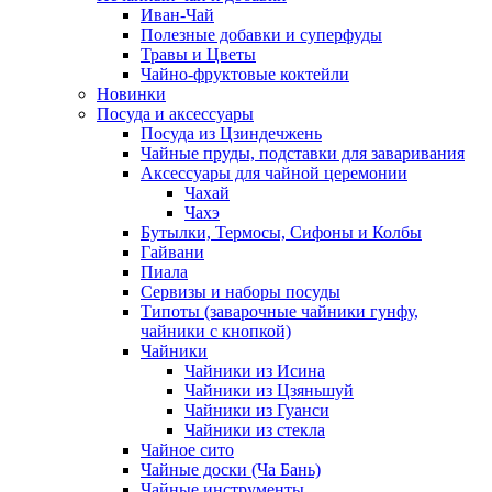
Иван-Чай
Полезные добавки и суперфуды
Травы и Цветы
Чайно-фруктовые коктейли
Новинки
Посуда и аксессуары
Посуда из Цзиндечжень
Чайные пруды, подставки для заваривания
Аксессуары для чайной церемонии
Чахай
Чахэ
Бутылки, Термосы, Сифоны и Колбы
Гайвани
Пиала
Сервизы и наборы посуды
Типоты (заварочные чайники гунфу,
чайники с кнопкой)
Чайники
Чайники из Исина
Чайники из Цзяньшуй
Чайники из Гуанси
Чайники из стекла
Чайное сито
Чайные доски (Ча Бань)
Чайные инструменты