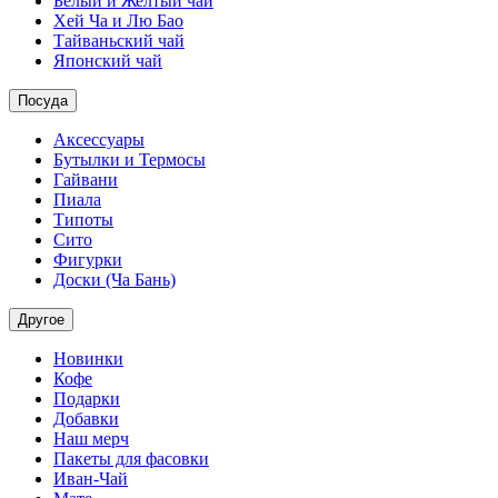
Белый и Желтый чай
Хей Ча и Лю Бао
Тайваньский чай
Японский чай
Посуда
Аксессуары
Бутылки и Термосы
Гайвани
Пиала
Типоты
Сито
Фигурки
Доски (Ча Бань)
Другое
Новинки
Кофе
Подарки
Добавки
Наш мерч
Пакеты для фасовки
Иван-Чай