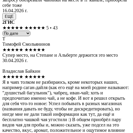
себе тоже
16.04.2026 г.
ЕЩЕ
2ГИС
★★★★★
★★★★★
5 • 43
Т
Тимофей Смольянинов
★★★★★
★★★★★
Супер место, на Степане и Альберте держится это место
30.04.2026 г.
Владислав Байкин
★★★★★
★★★★★
Я в чаях толком не разбираюсь, кроме некоторых наших,
например саган-дайля (как его ещё на моей родине называют:
"душистый багульник"), чабрец, иван-чай; хоть и
предпочитаю именно чай, а не кофе. И вот я решил открыть
для себя что-то новое: Успел побывать в разных магазинах
(названия давать не буду, чтобы не дискредитировать), но
нигде мне не дали такой информации как тут, да ещё и
бесплатно чашкой чая угостили :) В общем приобрёл пару
видов чая для пробы и, можно сказать, уже подсел на это
качество, вкус, аромат, положительное и ощутимое влияние