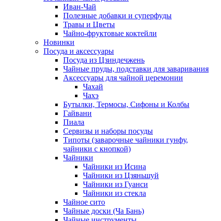
Иван-Чай
Полезные добавки и суперфуды
Травы и Цветы
Чайно-фруктовые коктейли
Новинки
Посуда и аксессуары
Посуда из Цзиндечжень
Чайные пруды, подставки для заваривания
Аксессуары для чайной церемонии
Чахай
Чахэ
Бутылки, Термосы, Сифоны и Колбы
Гайвани
Пиала
Сервизы и наборы посуды
Типоты (заварочные чайники гунфу,
чайники с кнопкой)
Чайники
Чайники из Исина
Чайники из Цзяньшуй
Чайники из Гуанси
Чайники из стекла
Чайное сито
Чайные доски (Ча Бань)
Чайные инструменты