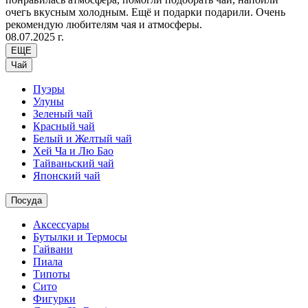
очегь вкусным холодным. Ещё и подарки подарили. Очень
рекомендую любителям чая и атмосферы.
08.07.2025 г.
ЕЩЕ
Чай
Пуэры
Улуны
Зеленый чай
Красный чай
Белый и Желтый чай
Хей Ча и Лю Бао
Тайваньский чай
Японский чай
Посуда
Аксессуары
Бутылки и Термосы
Гайвани
Пиала
Типоты
Сито
Фигурки