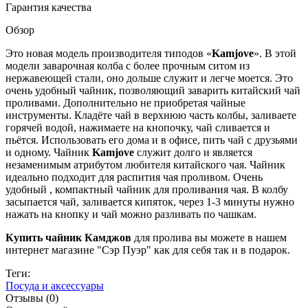
Гарантия качества
Обзор
Это новая модель производителя типодов «
Kamjove
». В этой
модели заварочная колба с более прочным ситом из
нержавеющей стали, оно дольше служит и легче моется. Это
очень удобный чайник, позволяющий заварить китайский чай
проливами. Дополнительно не приобретая чайные
инструменты. Кладёте чай в верхнюю часть колбы, заливаете
горячей водой, нажимаете на кнопочку, чай сливается и
пьётся. Использовать его дома и в офисе, пить чай с друзьями
и одному. Чайник
Kamjove
служит долго и является
незаменимым атрибутом любителя китайского чая. Чайник
идеально подходит для распития чая проливом. Очень
удобный , компактный чайник для проливания чая. В колбу
засыпается чай, заливается кипяток, через 1-3 минуты нужно
нажать на кнопку и чай можно разливать по чашкам.
Купить чайник Камджов
для пролива вы можете в нашем
интернет магазине "Сэр Пуэр" как для себя так и в подарок.
Теги:
Посуда и аксессуары
Отзывы (0)