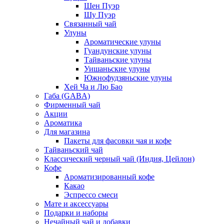
Шен Пуэр
Шу Пуэр
Связанный чай
Улуны
Ароматические улуны
Гуандунские улуны
Тайваньские улуны
Уишаньские улуны
Южнофудзяньские улуны
Хей Ча и Лю Бао
Габа (GABA)
Фирменный чай
Акции
Ароматика
Для магазина
Пакеты для фасовки чая и кофе
Тайваньский чай
Классический черный чай (Индия, Цейлон)
Кофе
Ароматизированный кофе
Какао
Эспрессо смеси
Мате и аксессуары
Подарки и наборы
Нечайный чай и добавки