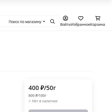
емония в Москве
Самостоятельное чаепитие
Подарочные се
Поиск по магазину
Поиск
Войти
Избранное
Корзина
400
₽
/
50г
800
₽
/
100г
Нет в наличии