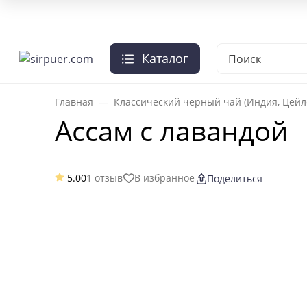
О нас
Отзывы
Оплата и доставка
Гарантии
Чай опт
Каталог
+7-495-103-41-95
Заказать звонок
Главная
Классический черный чай (Индия, Цейл
Ассам с лавандой
5.00
1 отзыв
В избранное
Поделиться