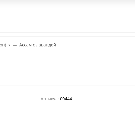
ом
Контакты
Наш паб
Выездной Чайный бар
Чайная цер
он)
Ассам с лавандой
Артикул:
00444