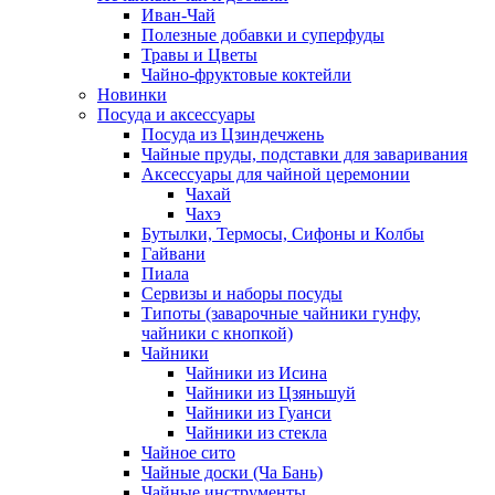
Иван-Чай
Полезные добавки и суперфуды
Травы и Цветы
Чайно-фруктовые коктейли
Новинки
Посуда и аксессуары
Посуда из Цзиндечжень
Чайные пруды, подставки для заваривания
Аксессуары для чайной церемонии
Чахай
Чахэ
Бутылки, Термосы, Сифоны и Колбы
Гайвани
Пиала
Сервизы и наборы посуды
Типоты (заварочные чайники гунфу,
чайники с кнопкой)
Чайники
Чайники из Исина
Чайники из Цзяньшуй
Чайники из Гуанси
Чайники из стекла
Чайное сито
Чайные доски (Ча Бань)
Чайные инструменты