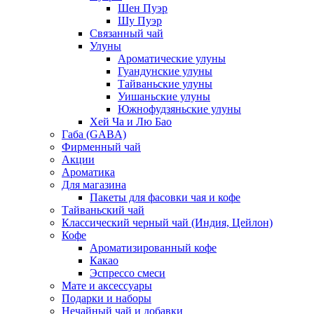
Шен Пуэр
Шу Пуэр
Связанный чай
Улуны
Ароматические улуны
Гуандунские улуны
Тайваньские улуны
Уишаньские улуны
Южнофудзяньские улуны
Хей Ча и Лю Бао
Габа (GABA)
Фирменный чай
Акции
Ароматика
Для магазина
Пакеты для фасовки чая и кофе
Тайваньский чай
Классический черный чай (Индия, Цейлон)
Кофе
Ароматизированный кофе
Какао
Эспрессо смеси
Мате и аксессуары
Подарки и наборы
Нечайный чай и добавки