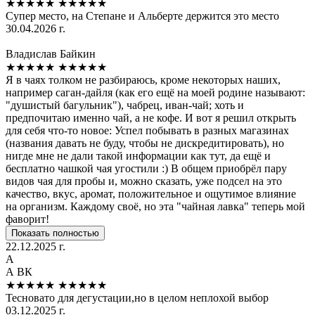
★★★★★
★★★★★
Супер место, на Степане и Альберте держится это место
30.04.2026 г.
Владислав Байкин
★★★★★
★★★★★
Я в чаях толком не разбираюсь, кроме некоторых наших,
например саган-дайля (как его ещё на моей родине называют:
"душистый багульник"), чабрец, иван-чай; хоть и
предпочитаю именно чай, а не кофе. И вот я решил открыть
для себя что-то новое: Успел побывать в разных магазинах
(названия давать не буду, чтобы не дискредитировать), но
нигде мне не дали такой информации как тут, да ещё и
бесплатно чашкой чая угостили :) В общем приобрёл пару
видов чая для пробы и, можно сказать, уже подсел на это
качество, вкус, аромат, положительное и ощутимое влияние
на организм. Каждому своё, но эта "чайная лавка" теперь мой
фаворит!
Показать полностью
22.12.2025 г.
А
А ВК
★★★★★
★★★★★
Тесновато для дегустации,но в целом неплохой выбор
03.12.2025 г.