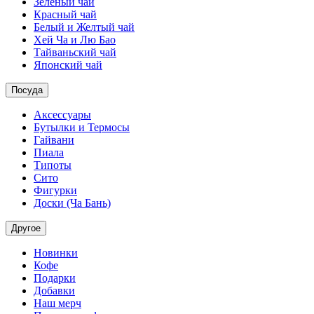
Зеленый чай
Красный чай
Белый и Желтый чай
Хей Ча и Лю Бао
Тайваньский чай
Японский чай
Посуда
Аксессуары
Бутылки и Термосы
Гайвани
Пиала
Типоты
Сито
Фигурки
Доски (Ча Бань)
Другое
Новинки
Кофе
Подарки
Добавки
Наш мерч