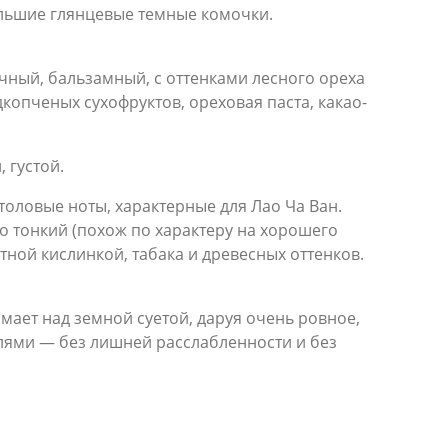
ольшие глянцевые темные комочки.
чный, бальзамный, с оттенками лесного ореха
копченых сухофруктов, ореховая паста, какао-
 густой.
толовые ноты, характерные для Лао Ча Ван.
 тонкий (похож по характеру на хорошего
ной кислинкой, табака и древесных оттенков.
мает над земной суетой, даруя очень ровное,
слями — без лишней расслабленности и без