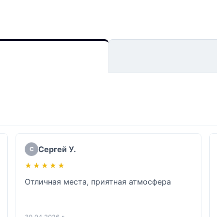
Сергей У.
С
★★★★★
★★★★★
Отличная места, приятная атмосфера
30.04.2026 г.