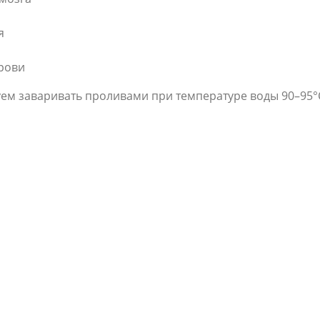
я
крови
м заваривать проливами при температуре воды 90–95°C.