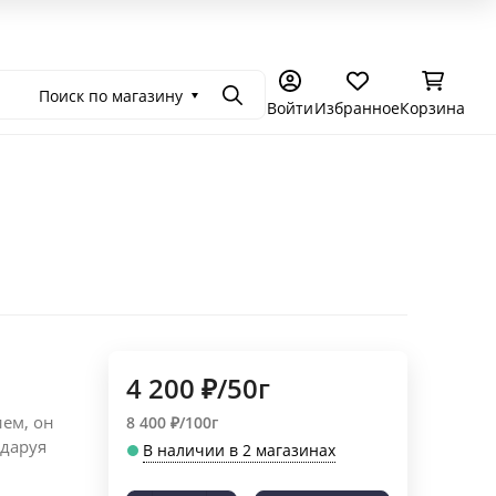
емония в Москве
Самостоятельное чаепитие
Подарочные се
Поиск по магазину
Поиск
Войти
Избранное
Корзина
4 200
₽
/
50г
ием, он
8 400
₽
/
100г
 даруя
В наличии в 2 магазинах