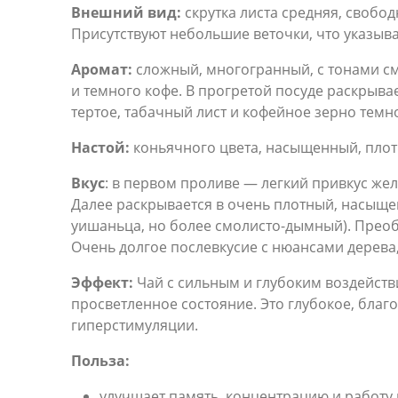
Внешний вид:
скрутка листа средняя, свобо
Присутствуют небольшие веточки, что указыва
Аромат:
сложный, многогранный, с тонами см
и темного кофе. В прогретой посуде раскрыва
тертое, табачный лист и кофейное зерно темн
Настой:
коньячного цвета, насыщенный, плот
Вкус
: в первом проливе — легкий привкус же
Далее раскрывается в очень плотный, насыще
уишаньца, но более смолисто-дымный). Преоб
Очень долгое послевкусие с нюансами дерева,
Эффект:
Чай с сильным и глубоким воздействи
просветленное состояние. Это глубокое, бла
гиперстимуляции.
Польза:
улучшает память, концентрацию и работу