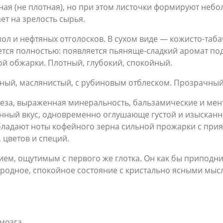
дная (не плотная), но при этом листочки формируют неб
ет на зрелость сырья.
ол и нефтяных отголосков. В сухом виде — кожисто-таба
ется полностью: появляется пьяняще-сладкий аромат под
ой обжарки. Плотный, глубокий, спокойный.
ный, маслянистый, с рубиновым отблеском. Прозрачный,
леза, выраженная минеральность, бальзамические и мен
нный вкус, одновременно оглушающе густой и изысканно
ладают ноты кофейного зерна сильной прожарки с прият
 цветов и специй.
ем, ощутимым с первого же глотка. Он как бы приподни
городное, спокойное состояние с кристально ясными мы
 мозга