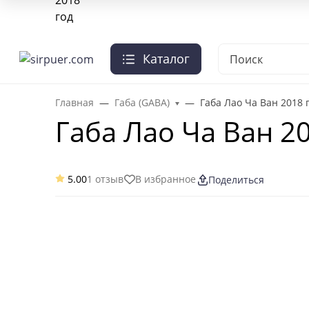
О нас
Отзывы
Оплата и доставка
Гарантии
Чай опт
+7-495-103-41-95
Заказать звонок
Каталог
Главная
Габа (GABA)
Габа Лао Ча Ван 2018 
Габа Лао Ча Ван 2
5.00
1 отзыв
В избранное
Поделиться