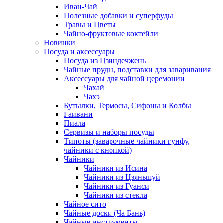
Иван-Чай
Полезные добавки и суперфуды
Травы и Цветы
Чайно-фруктовые коктейли
Новинки
Посуда и аксессуары
Посуда из Цзиндечжень
Чайные пруды, подставки для заваривания
Аксессуары для чайной церемонии
Чахай
Чахэ
Бутылки, Термосы, Сифоны и Колбы
Гайвани
Пиала
Сервизы и наборы посуды
Типоты (заварочные чайники гунфу,
чайники с кнопкой)
Чайники
Чайники из Исина
Чайники из Цзяньшуй
Чайники из Гуанси
Чайники из стекла
Чайное сито
Чайные доски (Ча Бань)
Чайные инструменты