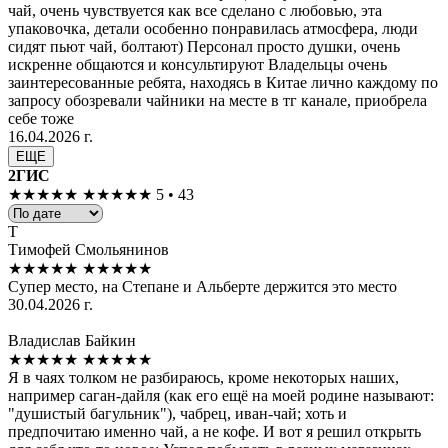
чай, очень чувствуется как все сделано с любовью, эта
упаковочка, детали особенно понравилась атмосфера, люди
сидят пьют чай, болтают) Персонал просто душки, очень
искренне общаются и консультируют Владельцы очень
заинтересованные ребята, находясь в Китае лично каждому по
запросу обозревали чайники на месте в тг канале, приобрела
себе тоже
16.04.2026 г.
ЕЩЕ
2ГИС
★★★★★
★★★★★
5 • 43
Т
Тимофей Смольянинов
★★★★★
★★★★★
Супер место, на Степане и Альберте держится это место
30.04.2026 г.
Владислав Байкин
★★★★★
★★★★★
Я в чаях толком не разбираюсь, кроме некоторых наших,
например саган-дайля (как его ещё на моей родине называют:
"душистый багульник"), чабрец, иван-чай; хоть и
предпочитаю именно чай, а не кофе. И вот я решил открыть