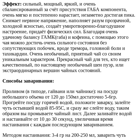
Эффект:
сильный, мощный, яркий, и очень
сбалансированный за счёт присутствия ГАБА компонента,
очень мягко и постепенно нарастает, незаметно достигая пика.
Снимает нервное напряжение, наполняет разум прозрачной,
холодной ясностью, создаёт умиротворенно-благодушное
настроение, придаёт физических сил. Благодаря очень
удачному балансу ГАМК(габа) и кофеина, с помощью этого
чая можно достичь очень сильного состояния без
сопутствующих побочек, вроде тремора, головной боли и
тахикардии. Очень необычный, приятный чай со своим
уникальным характером. Прекрасный чай для тех, кто ищет
качественный, по настоящему необычный шен пуэр, или
экстраординарных вершин чайных состояний.
Способы заваривания:
Проливом (в типоде, гайвани или чайнике): на посуду
небольшого объема от 120 до 150мл достаточно 5-6гр.
Прогрейте посуду горячей водой, положите заварку, залейте
чуть остывшей водой 85-95С, и сразу же слейте воду, таким
образом вы промываете чайный лист. Далее заливайте водой
и настаивайте от 10 до 30 секунд, увеличивая время
настаивания с каждым последующим завариванием.
Методом настаивания: 3-4 гр на 200-250 мл, заварить чуть