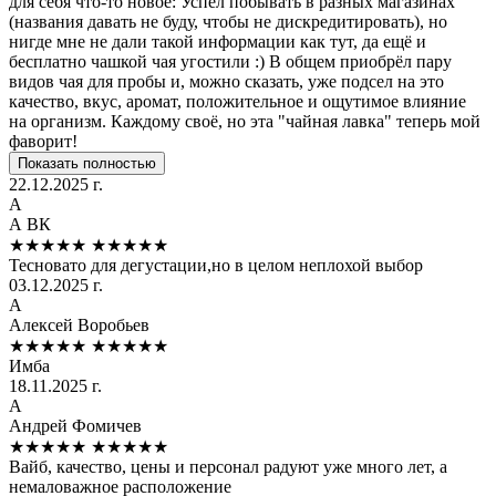
для себя что-то новое: Успел побывать в разных магазинах
(названия давать не буду, чтобы не дискредитировать), но
нигде мне не дали такой информации как тут, да ещё и
бесплатно чашкой чая угостили :) В общем приобрёл пару
видов чая для пробы и, можно сказать, уже подсел на это
качество, вкус, аромат, положительное и ощутимое влияние
на организм. Каждому своё, но эта "чайная лавка" теперь мой
фаворит!
Показать полностью
22.12.2025 г.
А
А ВК
★★★★★
★★★★★
Тесновато для дегустации,но в целом неплохой выбор
03.12.2025 г.
А
Алексей Воробьев
★★★★★
★★★★★
Имба
18.11.2025 г.
А
Андрей Фомичев
★★★★★
★★★★★
Вайб, качество, цены и персонал радуют уже много лет, а
немаловажное расположение