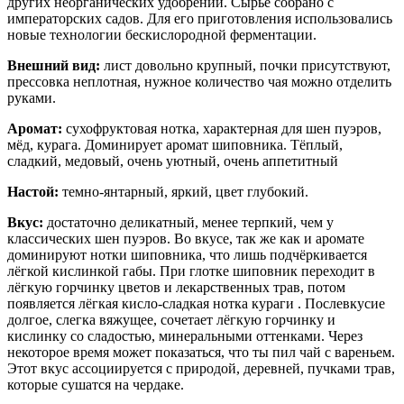
других неорганических удобрений. Сырье собрано с
императорских садов. Для его приготовления использовались
новые технологии бескислородной ферментации.
Внешний вид:
лист довольно крупный, почки присутствуют,
прессовка неплотная, нужное количество чая можно отделить
руками.
Аромат:
сухофруктовая нотка, характерная для шен пуэров,
мёд, курага. Доминирует аромат шиповника. Тёплый,
сладкий, медовый, очень уютный, очень аппетитный
Настой:
темно-янтарный, яркий, цвет глубокий.
Вкус:
достаточно деликатный, менее терпкий, чем у
классических шен пуэров. Во вкусе, так же как и аромате
доминируют нотки шиповника, что лишь подчёркивается
лёгкой кислинкой габы. При глотке шиповник переходит в
лёгкую горчинку цветов и лекарственных трав, потом
появляется лёгкая кисло-сладкая нотка кураги . Послевкусие
долгое, слегка вяжущее, сочетает лёгкую горчинку и
кислинку со сладостью, минеральными оттенками. Через
некоторое время может показаться, что ты пил чай с вареньем.
Этот вкус ассоциируется с природой, деревней, пучками трав,
которые сушатся на чердаке.