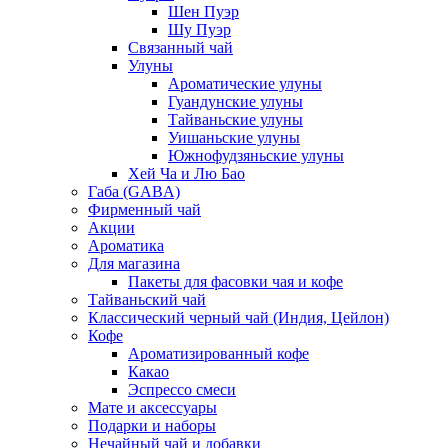
Шен Пуэр
Шу Пуэр
Связанный чай
Улуны
Ароматические улуны
Гуандунские улуны
Тайваньские улуны
Уишаньские улуны
Южнофудзяньские улуны
Хей Ча и Лю Бао
Габа (GABA)
Фирменный чай
Акции
Ароматика
Для магазина
Пакеты для фасовки чая и кофе
Тайваньский чай
Классический черный чай (Индия, Цейлон)
Кофе
Ароматизированный кофе
Какао
Эспрессо смеси
Мате и аксессуары
Подарки и наборы
Нечайный чай и добавки