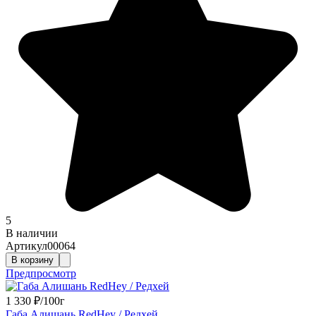
5
В наличии
Артикул
00064
В корзину
Предпросмотр
1 330
₽
/
100г
Габа Алишань RedHey / Редхей