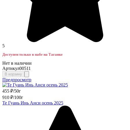
5
Доступен только в пабе на Таганке
Нет в наличии
Артикул
00511
В корзину
Предпросмотр
455
₽
/
50г
910
₽
/
100г
Те Гуань Инь Анси осень 2025