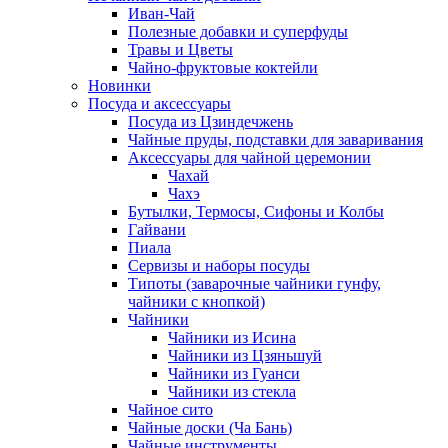
Иван-Чай
Полезные добавки и суперфуды
Травы и Цветы
Чайно-фруктовые коктейли
Новинки
Посуда и аксессуары
Посуда из Цзиндечжень
Чайные пруды, подставки для заваривания
Аксессуары для чайной церемонии
Чахай
Чахэ
Бутылки, Термосы, Сифоны и Колбы
Гайвани
Пиала
Сервизы и наборы посуды
Типоты (заварочные чайники гунфу,
чайники с кнопкой)
Чайники
Чайники из Исина
Чайники из Цзяньшуй
Чайники из Гуанси
Чайники из стекла
Чайное сито
Чайные доски (Ча Бань)
Чайные инструменты