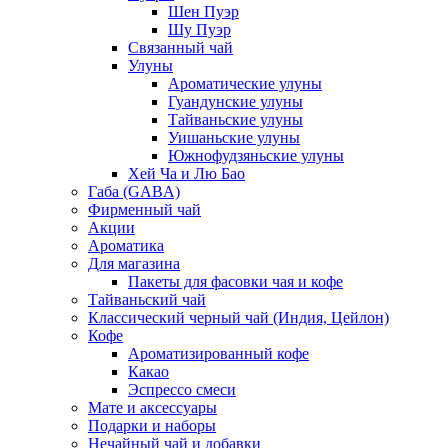
Шен Пуэр
Шу Пуэр
Связанный чай
Улуны
Ароматические улуны
Гуандунские улуны
Тайваньские улуны
Уишаньские улуны
Южнофудзяньские улуны
Хей Ча и Лю Бао
Габа (GABA)
Фирменный чай
Акции
Ароматика
Для магазина
Пакеты для фасовки чая и кофе
Тайваньский чай
Классический черный чай (Индия, Цейлон)
Кофе
Ароматизированный кофе
Какао
Эспрессо смеси
Мате и аксессуары
Подарки и наборы
Нечайный чай и добавки