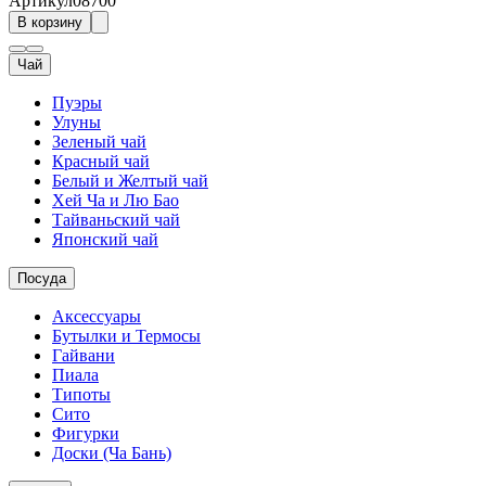
Артикул
08700
В корзину
Чай
Пуэры
Улуны
Зеленый чай
Красный чай
Белый и Желтый чай
Хей Ча и Лю Бао
Тайваньский чай
Японский чай
Посуда
Аксессуары
Бутылки и Термосы
Гайвани
Пиала
Типоты
Сито
Фигурки
Доски (Ча Бань)