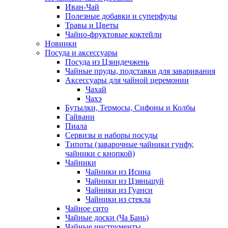
Иван-Чай
Полезные добавки и суперфуды
Травы и Цветы
Чайно-фруктовые коктейли
Новинки
Посуда и аксессуары
Посуда из Цзиндечжень
Чайные пруды, подставки для заваривания
Аксессуары для чайной церемонии
Чахай
Чахэ
Бутылки, Термосы, Сифоны и Колбы
Гайвани
Пиала
Сервизы и наборы посуды
Типоты (заварочные чайники гунфу,
чайники с кнопкой)
Чайники
Чайники из Исина
Чайники из Цзяньшуй
Чайники из Гуанси
Чайники из стекла
Чайное сито
Чайные доски (Ча Бань)
Чайные инструменты