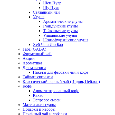
Шен Пуэр
Шу Пуэр
Связанный чай
Улуны
Ароматические улуны
Гуандунские улуны
Тайваньские улуны
Уишаньские улуны
Южнофудзяньские улуны
Хей Ча и Лю Бао
Габа (GABA)
Фирменный чай
Акции
Ароматика
Для магазина
Пакеты для фасовки чая и кофе
Тайваньский чай
Классический черный чай (Индия, Цейлон)
Кофе
Ароматизированный кофе
Какао
Эспрессо смеси
Мате и аксессуары
Подарки и наборы
Нечайный чай и добавки