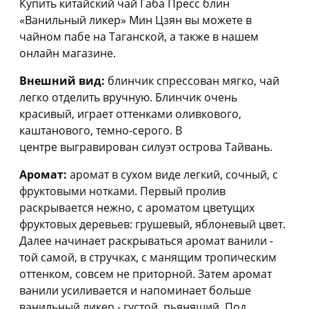
Купить китайский чай Габа Пресс блин
«Ванильный ликер» Мин Цзян вы можете в
чайном пабе на Таганской, а также в нашем
онлайн магазине.
Внешний вид:
блинчик спрессован мягко, чай
легко отделить вручную. Блинчик очень
красивый, играет оттенками оливкового,
каштанового, темно-серого. В
центре выгравирован силуэт острова Тайвань.
Аромат:
аромат в сухом виде легкий, сочный, с
фруктовыми нотками. Первый пролив
раскрывается нежно, с ароматом цветущих
фруктовых деревьев: грушевый, яблоневый цвет.
Далее начинает раскрываться аромат ванили -
той самой, в стручках, с манящим тропическим
оттенком, совсем не приторной. Затем аромат
ванили усиливается и напоминает больше
ванильный ликер - густой, пьянящий. Под