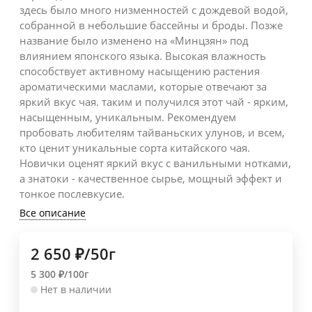
здесь было много низменностей с дождевой водой,
собранной в небольшие бассейны и броды. Позже
название было изменено на «Минцзян» под
влиянием японского языка. Высокая влажность
способствует активному насыщению растения
ароматическими маслами, которые отвечают за
яркий вкус чая. таким и получился этот чай - ярким,
насыщенным, уникальным. Рекомендуем
пробовать любителям тайваньских улунов, и всем,
кто ценит уникальные сорта китайского чая.
Новички оценят яркий вкус с ванильными нотками,
а знатоки - качественное сырье, мощный эффект и
тонкое послевкусие.
Все описание
2 650
₽
/
50г
5 300
₽
/
100г
Нет в наличии