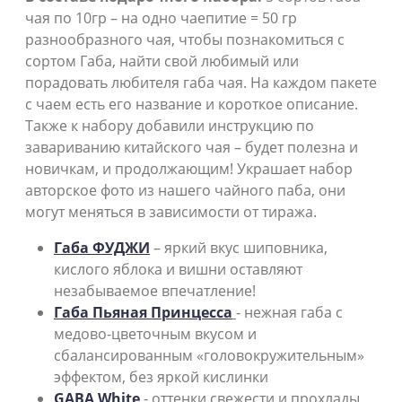
чая по 10гр – на одно чаепитие = 50 гр
разнообразного чая, чтобы познакомиться с
сортом Габа, найти свой любимый или
порадовать любителя габа чая. На каждом пакете
с чаем есть его название и короткое описание.
Также к набору добавили инструкцию по
завариванию китайского чая – будет полезна и
новичкам, и продолжающим! Украшает набор
авторское фото из нашего чайного паба, они
могут меняться в зависимости от тиража.
Габа ФУДЖИ
– яркий вкус шиповника,
кислого яблока и вишни оставляют
незабываемое впечатление!
Габа Пьяная Принцесса
- нежная габа с
медово-цветочным вкусом и
сбалансированным «головокружительным»
эффектом, без яркой кислинки
GABA White
- оттенки свежести и прохлады,