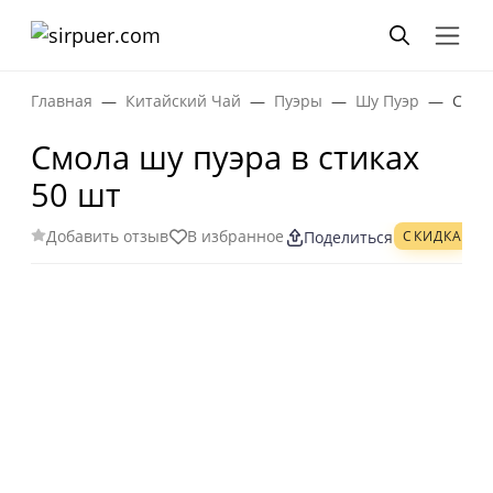
Главная
Китайский Чай
Пуэры
Шу Пуэр
Смола
Смола шу пуэра в стиках
50 шт
Добавить отзыв
В избранное
СКИДКА
Поделиться