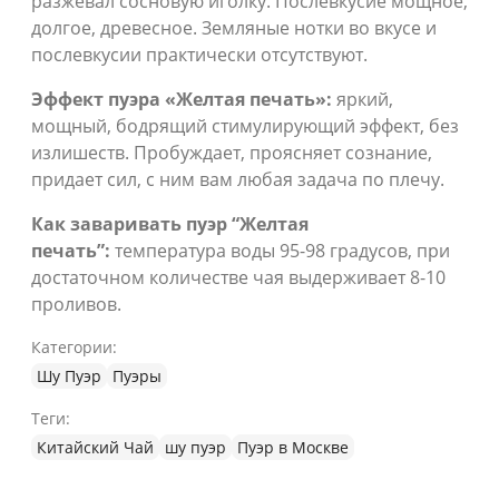
разжевал сосновую иголку. Послевкусие мощное,
долгое, древесное. Земляные нотки во вкусе и
послевкусии практически отсутствуют.
Эффект пуэра
«Желтая печать»:
яркий,
мощный, бодрящий стимулирующий эффект, без
излишеств. Пробуждает, проясняет сознание,
придает сил, с ним вам любая задача по плечу.
Как заваривать пуэр “Желтая
печать”:
температура воды 95-98 градусов, при
достаточном количестве чая выдерживает 8-10
проливов.
Категории:
Шу Пуэр
Пуэры
Теги:
Китайский Чай
шу пуэр
Пуэр в Москве