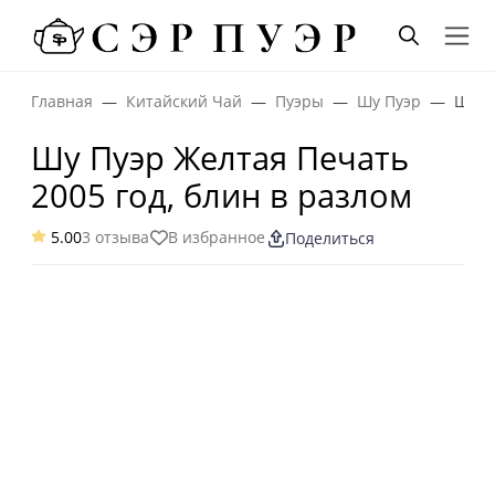
Главная
Китайский Чай
Пуэры
Шу Пуэр
Шу П
Шу Пуэр Желтая Печать
2005 год, блин в разлом
5.00
3 отзыва
В избранное
Поделиться