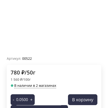
Артикул:
00522
780
₽
/
50г
1 560
₽
/
100г
В наличии в 2 магазинах
-
+
В корзину