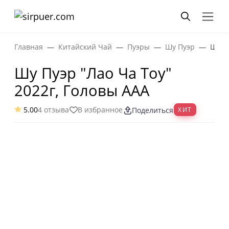
Главная
Китайский Чай
Пуэры
Шу Пуэр
Шу Пу
Шу Пуэр "Лао Ча Тоу"
2022г, Головы ААА
5.00
4 отзыва
В избранное
ХИТ
Поделиться